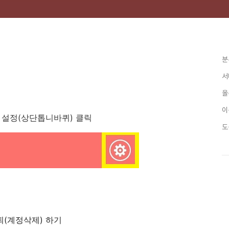
분
서
올
이
 > 설정(상단톱니바퀴) 클릭
도
퇴(계정삭제) 하기