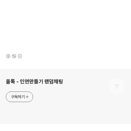
(새창열림)
로그 정보
올톡 - 인연만들기 랜덤채팅
구독하기