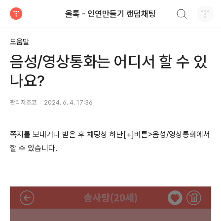
검색하기
올톡 - 인연만들기 랜덤채팅
티스토리
도움말
음성/영상통화는 어디서 할 수 있
나요?
관리자초코
2024. 6. 4. 17:36
쪽지를 보내거나 받은 후 채팅창 하단[+]버튼>음성/영상통화에서
할 수 있습니다.