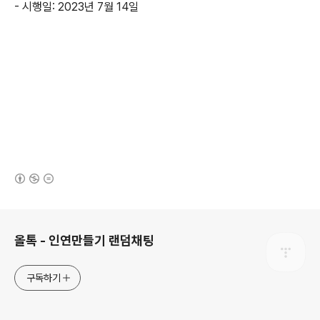
- 시행일: 2023년 7월 14일
(새창열림)
로그 정보
올톡 - 인연만들기 랜덤채팅
구독하기