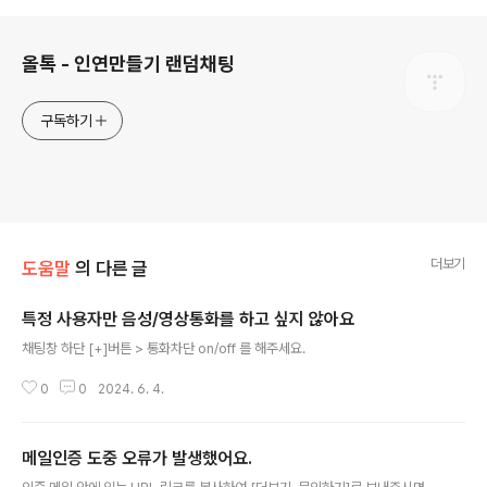
로그 정보
올톡 - 인연만들기 랜덤채팅
구독하기
더보기
도움말
의 다른 글
특정 사용자만 음성/영상통화를 하고 싶지 않아요
글 내용
채팅창 하단 [+]버튼 > 통화차단 on/off 를 해주세요.
0
0
2024. 6. 4.
메일인증 도중 오류가 발생했어요.
글 내용