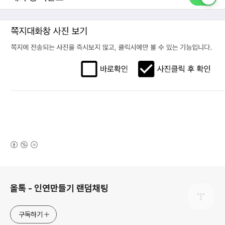
(새창열림)
로그 정보
올톡 - 인연만들기 랜덤채팅
구독하기